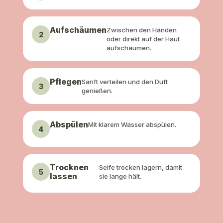
Aufschäumen
Zwischen den Händen
2
oder direkt auf der Haut
aufschäumen.
Pflegen
Sanft verteilen und den Duft
3
genießen.
Abspülen
Mit klarem Wasser abspülen.
4
Trocknen
Seife trocken lagern, damit
5
lassen
sie lange hält.